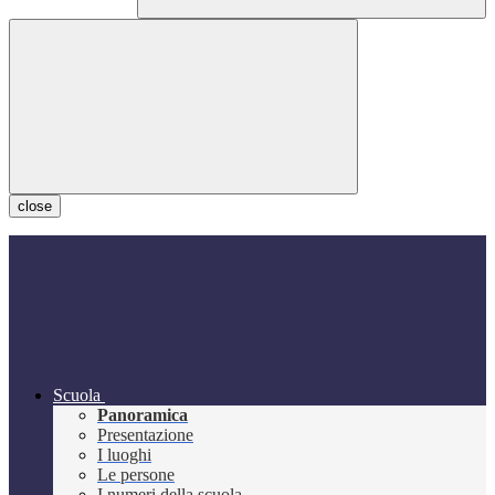
close
Scuola
Panoramica
Presentazione
I luoghi
Le persone
I numeri della scuola