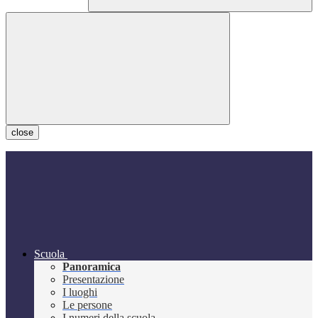
close
Scuola
Panoramica
Presentazione
I luoghi
Le persone
I numeri della scuola