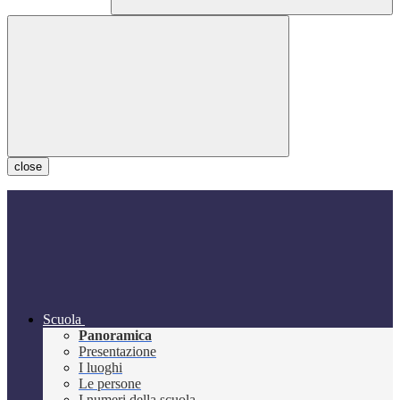
close
Scuola
Panoramica
Presentazione
I luoghi
Le persone
I numeri della scuola