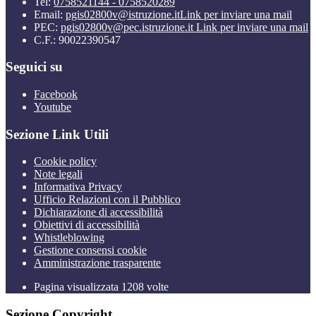
Tel:
0758521144 - 0758520289
Email:
pgis02800v@istruzione.it
Link per inviare una mail
PEC:
pgis02800v@pec.istruzione.it
Link per inviare una mail
C.F.: 90022390547
Seguici su
Facebook
Youtube
Sezione Link Utili
Cookie policy
Note legali
Informativa Privacy
Ufficio Relazioni con il Pubblico
Dichiarazione di accessibilità
Obiettivi di accessibilità
Whistleblowing
Gestione consensi cookie
Amministrazione trasparente
Pagina visualizzata
1208
volte
Sezione Copyright