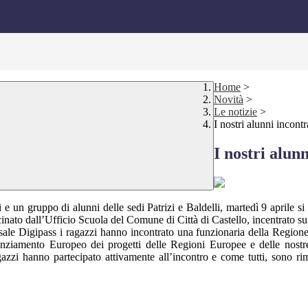
Home
>
Novità
>
Le notizie
>
I nostri alunni incont
I nostri alun
 e un gruppo di alunni delle sedi Patrizi e Baldelli, martedì 9 aprile s
inato dall’Ufficio Scuola del Comune di Città di Castello, incentrato su
 sale Digipass i ragazzi hanno incontrato una funzionaria della Regione
inanziamento Europeo dei progetti delle Regioni Europee e delle nostr
gazzi hanno partecipato attivamente all’incontro e come tutti, sono rim