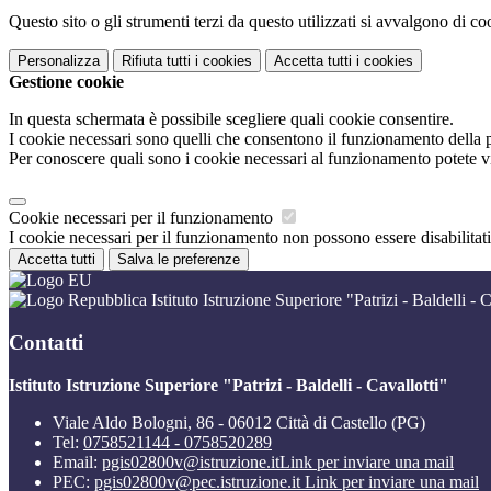
Questo sito o gli strumenti terzi da questo utilizzati si avvalgono di coo
Personalizza
Rifiuta tutti
i cookies
Accetta tutti
i cookies
Gestione cookie
In questa schermata è possibile scegliere quali cookie consentire.
I cookie necessari sono quelli che consentono il funzionamento della pi
Per conoscere quali sono i cookie necessari al funzionamento potete v
Cookie necessari per il funzionamento
I cookie necessari per il funzionamento non possono essere disabilitati.
Accetta tutti
Salva le preferenze
Istituto Istruzione Superiore "Patrizi - Baldelli - C
Contatti
Istituto Istruzione Superiore "Patrizi - Baldelli - Cavallotti"
Viale Aldo Bologni, 86 - 06012 Città di Castello (PG)
Tel:
0758521144 - 0758520289
Email:
pgis02800v@istruzione.it
Link per inviare una mail
PEC:
pgis02800v@pec.istruzione.it
Link per inviare una mail