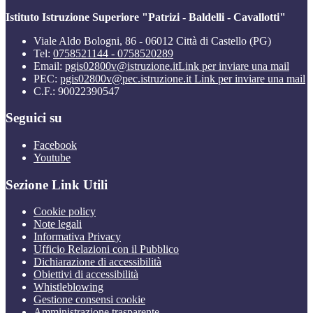
Istituto Istruzione Superiore "Patrizi - Baldelli - Cavallotti"
Viale Aldo Bologni, 86 - 06012 Città di Castello (PG)
Tel:
0758521144 - 0758520289
Email:
pgis02800v@istruzione.it
Link per inviare una mail
PEC:
pgis02800v@pec.istruzione.it
Link per inviare una mail
C.F.: 90022390547
Seguici su
Facebook
Youtube
Sezione Link Utili
Cookie policy
Note legali
Informativa Privacy
Ufficio Relazioni con il Pubblico
Dichiarazione di accessibilità
Obiettivi di accessibilità
Whistleblowing
Gestione consensi cookie
Amministrazione trasparente