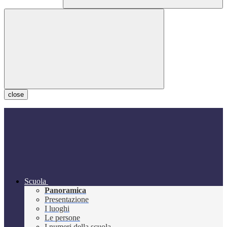
close
Scuola
Panoramica
Presentazione
I luoghi
Le persone
I numeri della scuola