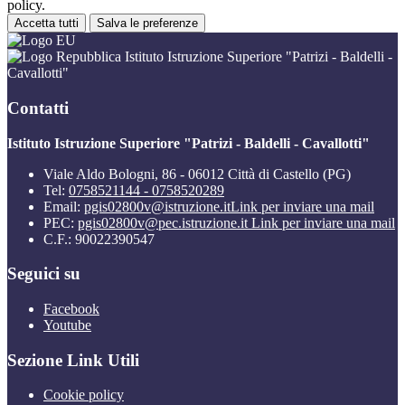
policy.
Accetta tutti
Salva le preferenze
Istituto Istruzione Superiore "Patrizi - Baldelli -
Cavallotti"
Contatti
Istituto Istruzione Superiore "Patrizi - Baldelli - Cavallotti"
Viale Aldo Bologni, 86 - 06012 Città di Castello (PG)
Tel:
0758521144 - 0758520289
Email:
pgis02800v@istruzione.it
Link per inviare una mail
PEC:
pgis02800v@pec.istruzione.it
Link per inviare una mail
C.F.: 90022390547
Seguici su
Facebook
Youtube
Sezione Link Utili
Cookie policy