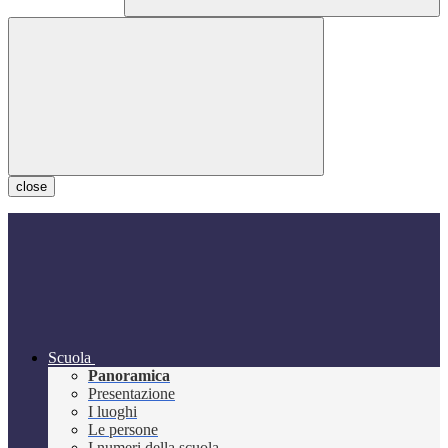
close
Scuola
Panoramica
Presentazione
I luoghi
Le persone
I numeri della scuola