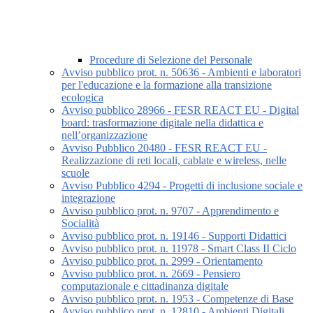
Procedure di Selezione del Personale
Avviso pubblico prot. n. 50636 - Ambienti e laboratori
per l'educazione e la formazione alla transizione
ecologica
Avviso pubblico 28966 - FESR REACT EU - Digital
board: trasformazione digitale nella didattica e
nell’organizzazione
Avviso Pubblico 20480 - FESR REACT EU -
Realizzazione di reti locali, cablate e wireless, nelle
scuole
Avviso Pubblico 4294 - Progetti di inclusione sociale e
integrazione
Avviso pubblico prot. n. 9707 - Apprendimento e
Socialità
Avviso pubblico prot. n. 19146 - Supporti Didattici
Avviso pubblico prot. n. 11978 - Smart Class II Ciclo
Avviso pubblico prot. n. 2999 - Orientamento
Avviso pubblico prot. n. 2669 - Pensiero
computazionale e cittadinanza digitale
Avviso pubblico prot. n. 1953 - Competenze di Base
Avviso pubblico prot. n. 12810 - Ambienti Digitali