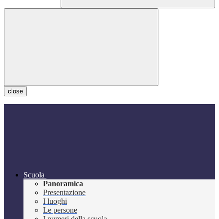
close
Scuola
Panoramica
Presentazione
I luoghi
Le persone
I numeri della scuola