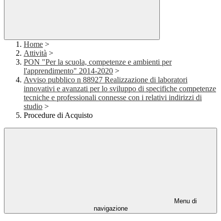
Home
>
Attività
>
PON "Per la scuola, competenze e ambienti per
l'apprendimento" 2014-2020
>
Avviso pubblico n 88927 Realizzazione di laboratori
innovativi e avanzati per lo sviluppo di specifiche competenze
tecniche e professionali connesse con i relativi indirizzi di
studio
>
Procedure di Acquisto
Menu di
navigazione