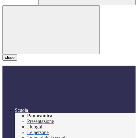
close
Scuola
Panoramica
Presentazione
I luoghi
Le persone
I numeri della scuola