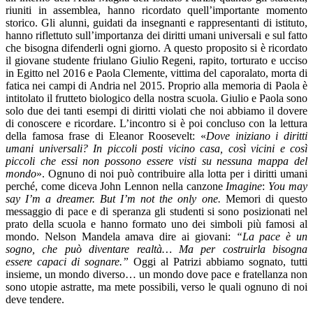
riuniti in assemblea, hanno ricordato quell’importante momento
storico. Gli alunni, guidati da insegnanti e rappresentanti di istituto,
hanno riflettuto sull’importanza dei diritti umani universali e sul fatto
che bisogna difenderli ogni giorno. A questo proposito si è ricordato
il giovane studente friulano Giulio Regeni, rapito, torturato e ucciso
in Egitto nel 2016 e Paola Clemente, vittima del caporalato, morta di
fatica nei campi di Andria nel 2015. Proprio alla memoria di Paola è
intitolato il frutteto biologico della nostra scuola. Giulio e Paola sono
solo due dei tanti esempi di diritti violati che noi abbiamo il dovere
di conoscere e ricordare. L’incontro si è poi concluso con la lettura
della famosa frase di Eleanor Roosevelt: «
Dove iniziano i diritti
umani universali? In piccoli posti vicino casa, così vicini e così
piccoli che essi non possono essere visti su nessuna mappa del
mondo
». Ognuno di noi può contribuire alla lotta per i diritti umani
perché, come diceva John Lennon nella canzone
Imagine
:
You may
say I’m a dreamer. But I’m not the only one.
Memori di questo
messaggio di pace e di speranza gli studenti si sono posizionati nel
prato della scuola e hanno formato uno dei simboli più famosi al
mondo. Nelson Mandela amava dire ai giovani:
“La pace
è un
sogno,
che può diventare realtà
… Ma per costruirla bisogna
essere
capaci di sognare
.”
Oggi al Patrizi abbiamo sognato, tutti
insieme, un mondo diverso… un mondo dove pace e fratellanza non
sono utopie astratte, ma mete possibili, verso le quali ognuno di noi
deve tendere.