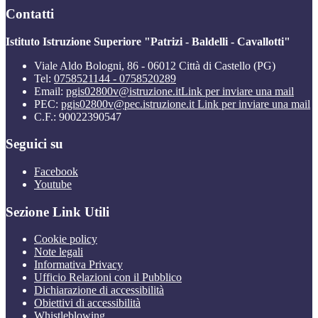
Contatti
Istituto Istruzione Superiore "Patrizi - Baldelli - Cavallotti"
Viale Aldo Bologni, 86 - 06012 Città di Castello (PG)
Tel:
0758521144 - 0758520289
Email:
pgis02800v@istruzione.it
Link per inviare una mail
PEC:
pgis02800v@pec.istruzione.it
Link per inviare una mail
C.F.: 90022390547
Seguici su
Facebook
Youtube
Sezione Link Utili
Cookie policy
Note legali
Informativa Privacy
Ufficio Relazioni con il Pubblico
Dichiarazione di accessibilità
Obiettivi di accessibilità
Whistleblowing