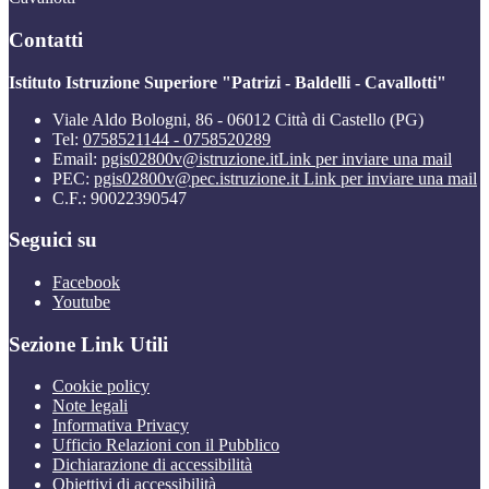
Contatti
Istituto Istruzione Superiore "Patrizi - Baldelli - Cavallotti"
Viale Aldo Bologni, 86 - 06012 Città di Castello (PG)
Tel:
0758521144 - 0758520289
Email:
pgis02800v@istruzione.it
Link per inviare una mail
PEC:
pgis02800v@pec.istruzione.it
Link per inviare una mail
C.F.: 90022390547
Seguici su
Facebook
Youtube
Sezione Link Utili
Cookie policy
Note legali
Informativa Privacy
Ufficio Relazioni con il Pubblico
Dichiarazione di accessibilità
Obiettivi di accessibilità