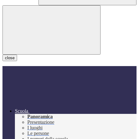
close
Scuola
Panoramica
Presentazione
I luoghi
Le persone
I numeri della scuola