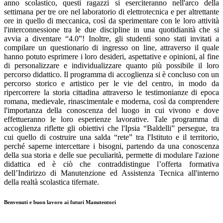
anno scolastico, questi ragazzi si eserciteranno nell'arco della
settimana per tre ore nel laboratorio di elettrotecnica e per altrettante
ore in quello di meccanica, così da sperimentare con le loro attività
l'interconnessione tra le due discipline in una quotidianità che si
avvia a diventare “4.0”! Inoltre, gli studenti sono stati invitati a
compilare un questionario di ingresso on line, attraverso il quale
hanno potuto esprimere i loro desideri, aspettative e opinioni, al fine
di personalizzare e individualizzare quanto più possibile il loro
percorso didattico. Il programma di accoglienza si è concluso con un
percorso storico e artistico per le vie del centro, in modo da
ripercorrere la storia cittadina attraverso le testimonianze di epoca
romana, medievale, rinascimentale e moderna, così da comprendere
l'importanza della conoscenza del luogo in cui vivono e dove
effettueranno le loro esperienze lavorative. Tale programma di
accoglienza riflette gli obiettivi che l'Ipsia “Baldelli” persegue, tra
cui quello di costruire una salda “rete” tra l'Istituto e il territorio,
perché saperne intercettare i bisogni, partendo da una conoscenza
della sua storia e delle sue peculiarità, permette di modulare l'azione
didattica ed è ciò che contraddistingue l’offerta formativa
dell’Indirizzo di Manutenzione ed Assistenza Tecnica all'interno
della realtà scolastica tifernate.
Benvenuti e buon lavoro ai futuri Manutentori