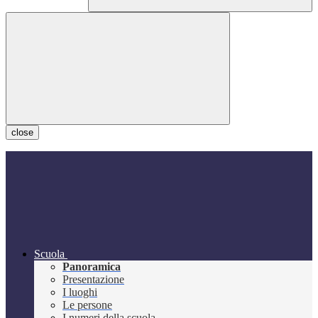
close
Scuola
Panoramica
Presentazione
I luoghi
Le persone
I numeri della scuola