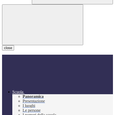
close
Scuola
Panoramica
Presentazione
I luoghi
Le persone
I numeri della scuola