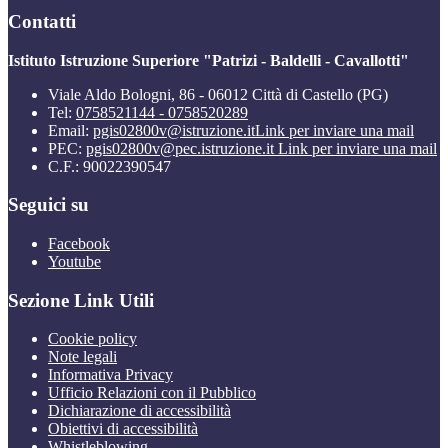
Contatti
Istituto Istruzione Superiore "Patrizi - Baldelli - Cavallotti"
Viale Aldo Bologni, 86 - 06012 Città di Castello (PG)
Tel:
0758521144 - 0758520289
Email:
pgis02800v@istruzione.it
Link per inviare una mail
PEC:
pgis02800v@pec.istruzione.it
Link per inviare una mail
C.F.: 90022390547
Seguici su
Facebook
Youtube
Sezione Link Utili
Cookie policy
Note legali
Informativa Privacy
Ufficio Relazioni con il Pubblico
Dichiarazione di accessibilità
Obiettivi di accessibilità
Whistleblowing