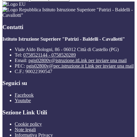
Istituto Istruzione Superiore "Patrizi - Baldelli -
Cavallotti"
Contatti
Istituto Istruzione Superiore "Patrizi - Baldelli - Cavallotti"
Viale Aldo Bologni, 86 - 06012 Città di Castello (PG)
Tel:
0758521144 - 0758520289
Email:
pgis02800v@istruzione.it
Link per inviare una mail
PEC:
pgis02800v@pec.istruzione.it
Link per inviare una mail
C.F.: 90022390547
Seguici su
Facebook
Youtube
Sezione Link Utili
Cookie policy
Note legali
Informativa Privacy