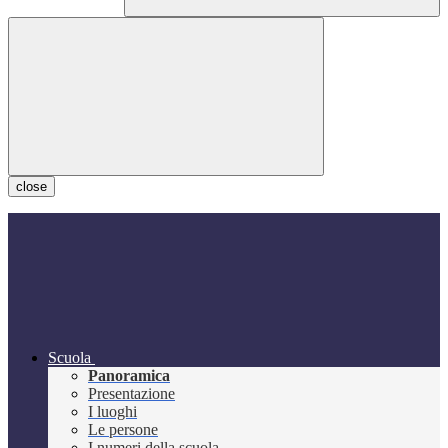
close
Scuola
Panoramica
Presentazione
I luoghi
Le persone
I numeri della scuola