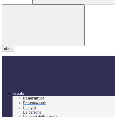
close
Scuola
Panoramica
Presentazione
I luoghi
Le persone
I numeri della scuola