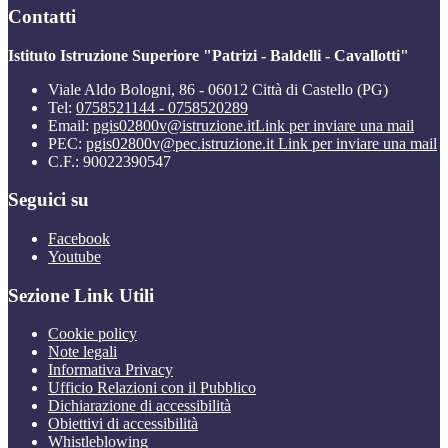
Contatti
Istituto Istruzione Superiore "Patrizi - Baldelli - Cavallotti"
Viale Aldo Bologni, 86 - 06012 Città di Castello (PG)
Tel:
0758521144 - 0758520289
Email:
pgis02800v@istruzione.it
Link per inviare una mail
PEC:
pgis02800v@pec.istruzione.it
Link per inviare una mail
C.F.: 90022390547
Seguici su
Facebook
Youtube
Sezione Link Utili
Cookie policy
Note legali
Informativa Privacy
Ufficio Relazioni con il Pubblico
Dichiarazione di accessibilità
Obiettivi di accessibilità
Whistleblowing