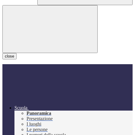
close
Scuola
Panoramica
Presentazione
I luoghi
Le persone
I numeri della scuola