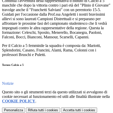
Continua l'avventura della rappresentativa d'Istituto di Calcio a 5
maschile che dopo la vittoria contro i pari età del "Plinio il Giovane"
travolge anche il "Franchetti Salviani" con un perentorio 15-5.
Guidati per l'occasione dalla Prof.ssa Angeletti i nostri bravissimi
allievi si sono laureati Campioni Distrettuali e si preparano per
affrontare le prossime fasi del campionato studentesco che li vedrà
impegnati contro le altra rappresentative della regione. Questa la
formazione: Celeschi, Sposito, Menerello, Bocanegra, Paoloni,
Falconi, Bocci, Bianconi, Mansour, Scarselli, Capanni.
Per il Calcio a 5 femminile la squadra è composta da: Mariotti,
Splendorini, Casano, Francini, Alami, Rama, Colonni con i
professori Bruschi e Puletti.
Torneo Calcio a 5
Notizie
Questo sito o gli strumenti terzi da questo utilizzati si avvalgono di
cookie necessari al funzionamento ed utili alle finalità illustrate nella
COOKIE POLICY
.
Personalizza
Rifiuta tutti
i cookies
Accetta tutti
i cookies