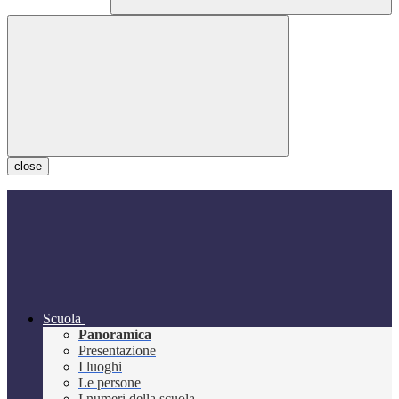
close
Scuola
Panoramica
Presentazione
I luoghi
Le persone
I numeri della scuola