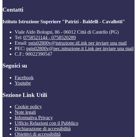
Contatti
Istituto Istruzione Superiore "Patrizi - Baldelli - Cavallotti"
Viale Aldo Bologni, 86 - 06012 Città di Castello (PG)
Tel:
0758521144 - 0758520289
Email:
pgis02800v@istruzione.it
Link per inviare una mail
PEC:
pgis02800v@pec.istruzione.it
Link per inviare una mail
C.F.: 90022390547
Seguici su
Facebook
Youtube
Sezione Link Utili
Cookie policy
Note legali
Informativa Privacy
Ufficio Relazioni con il Pubblico
Dichiarazione di accessibilità
Obiettivi di accessibilità