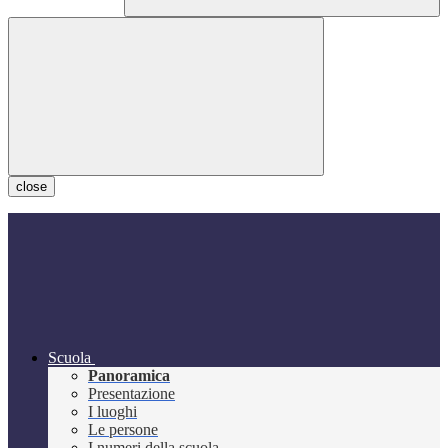
close
Scuola
Panoramica
Presentazione
I luoghi
Le persone
I numeri della scuola