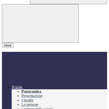
close
Scuola
Panoramica
Presentazione
I luoghi
Le persone
I numeri della scuola