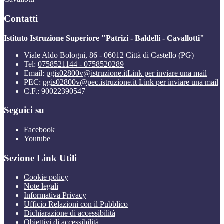
Contatti
Istituto Istruzione Superiore "Patrizi - Baldelli - Cavallotti"
Viale Aldo Bologni, 86 - 06012 Città di Castello (PG)
Tel:
0758521144 - 0758520289
Email:
pgis02800v@istruzione.it
Link per inviare una mail
PEC:
pgis02800v@pec.istruzione.it
Link per inviare una mail
C.F.: 90022390547
Seguici su
Facebook
Youtube
Sezione Link Utili
Cookie policy
Note legali
Informativa Privacy
Ufficio Relazioni con il Pubblico
Dichiarazione di accessibilità
Obiettivi di accessibilità