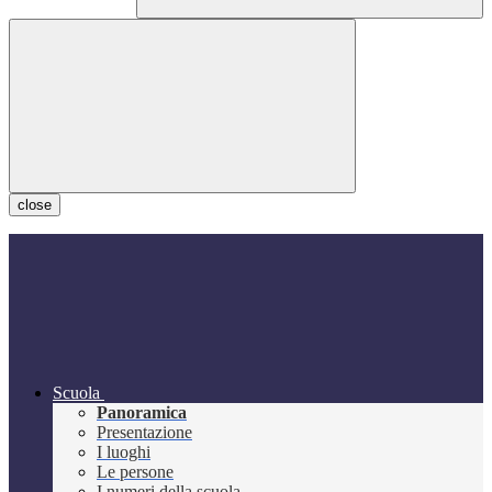
close
Scuola
Panoramica
Presentazione
I luoghi
Le persone
I numeri della scuola