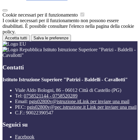
Cookie necessari per il funzionamento
I cookie necessari per il funzionamento non possono essere
disabilitati. È possibile consultare l'elenco nella pagina della cookie
policy.
Accetta tutti
Salva le preferenze
Istituto Istruzione Superiore "Patrizi - Baldelli -
Cavallotti"
Contatti
Istituto Istruzione Superiore "Patrizi - Baldelli - Cavallotti"
Viale Aldo Bologni, 86 - 06012 Città di Castello (PG)
Tel:
0758521144 - 0758520289
Email:
pgis02800v@istruzione.it
Link per inviare una mail
PEC:
pgis02800v@pec.istruzione.it
Link per inviare una mail
C.F.: 90022390547
Seguici su
Facebook