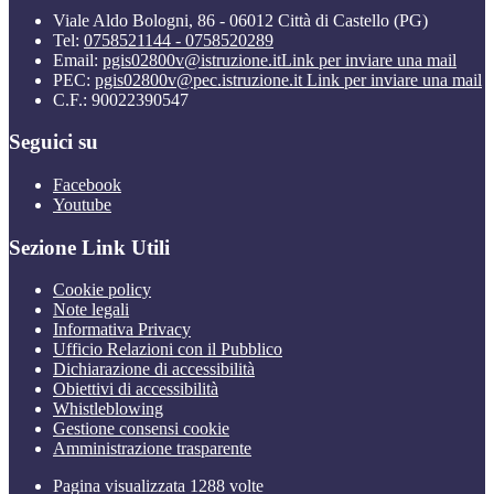
Viale Aldo Bologni, 86 - 06012 Città di Castello (PG)
Tel:
0758521144 - 0758520289
Email:
pgis02800v@istruzione.it
Link per inviare una mail
PEC:
pgis02800v@pec.istruzione.it
Link per inviare una mail
C.F.: 90022390547
Seguici su
Facebook
Youtube
Sezione Link Utili
Cookie policy
Note legali
Informativa Privacy
Ufficio Relazioni con il Pubblico
Dichiarazione di accessibilità
Obiettivi di accessibilità
Whistleblowing
Gestione consensi cookie
Amministrazione trasparente
Pagina visualizzata
1288
volte