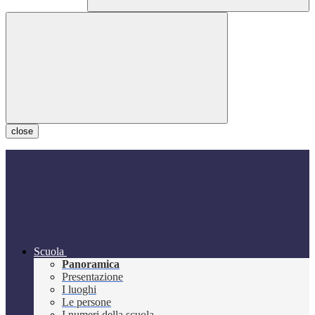
close
Scuola
Panoramica
Presentazione
I luoghi
Le persone
I numeri della scuola