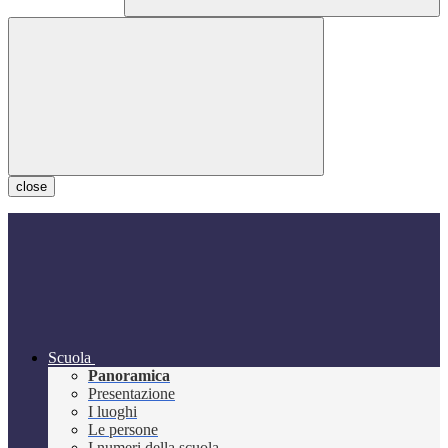
close
Scuola
Panoramica
Presentazione
I luoghi
Le persone
I numeri della scuola