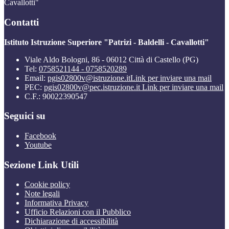
Cavallotti"
Contatti
Istituto Istruzione Superiore "Patrizi - Baldelli - Cavallotti"
Viale Aldo Bologni, 86 - 06012 Città di Castello (PG)
Tel:
0758521144 - 0758520289
Email:
pgis02800v@istruzione.it
Link per inviare una mail
PEC:
pgis02800v@pec.istruzione.it
Link per inviare una mail
C.F.: 90022390547
Seguici su
Facebook
Youtube
Sezione Link Utili
Cookie policy
Note legali
Informativa Privacy
Ufficio Relazioni con il Pubblico
Dichiarazione di accessibilità