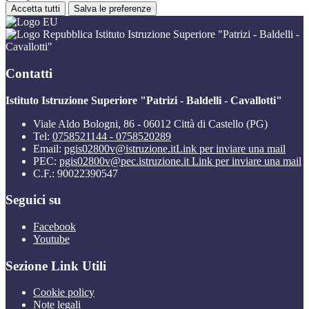
Accetta tutti
Salva le preferenze
Istituto Istruzione Superiore "Patrizi - Baldelli -
Cavallotti"
Contatti
Istituto Istruzione Superiore "Patrizi - Baldelli - Cavallotti"
Viale Aldo Bologni, 86 - 06012 Città di Castello (PG)
Tel:
0758521144 - 0758520289
Email:
pgis02800v@istruzione.it
Link per inviare una mail
PEC:
pgis02800v@pec.istruzione.it
Link per inviare una mail
C.F.: 90022390547
Seguici su
Facebook
Youtube
Sezione Link Utili
Cookie policy
Note legali