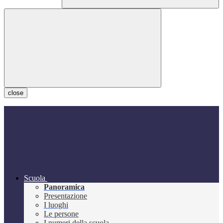
close
Scuola
Panoramica
Presentazione
I luoghi
Le persone
I numeri della scuola