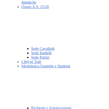
didattiche
Orario A.S. 25/26
Sede Cavallotti
Sede Baldelli
Sede Patrizi
Lib(e)ri Tutti
Modulistica Famiglie e Studenti
Richieste e Autorizzazioni