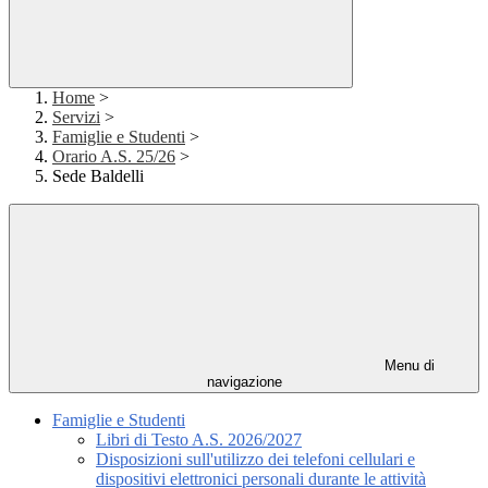
Home
>
Servizi
>
Famiglie e Studenti
>
Orario A.S. 25/26
>
Sede Baldelli
Menu di
navigazione
Famiglie e Studenti
Libri di Testo A.S. 2026/2027
Disposizioni sull'utilizzo dei telefoni cellulari e
dispositivi elettronici personali durante le attività