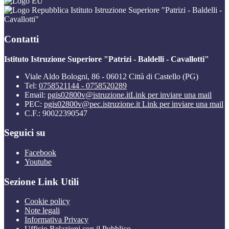
Istituto Istruzione Superiore "Patrizi - Baldelli -
Cavallotti"
Contatti
Istituto Istruzione Superiore "Patrizi - Baldelli - Cavallotti"
Viale Aldo Bologni, 86 - 06012 Città di Castello (PG)
Tel:
0758521144 - 0758520289
Email:
pgis02800v@istruzione.it
Link per inviare una mail
PEC:
pgis02800v@pec.istruzione.it
Link per inviare una mail
C.F.: 90022390547
Seguici su
Facebook
Youtube
Sezione Link Utili
Cookie policy
Note legali
Informativa Privacy
Ufficio Relazioni con il Pubblico