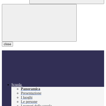
close
Scuola
Panoramica
Presentazione
I luoghi
Le persone
I numeri della scuola