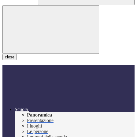
close
Scuola
Panoramica
Presentazione
I luoghi
Le persone
I numeri della scuola