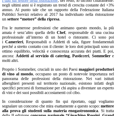
I dati sul settore della ristorazione
, del resto, lo dicono chiaramente:
negli ultimi anni si è registrato un trend di crescita costante del +3%
annuo. Al punto tale che un rapporto della Federazione Italiana
Pubblici Servizi relativo al 2017 ha individuato nella ristorazione
un
settore “motore” della ripresa
.
Fra le numerose professioni che animano questo mondo, la più
amata è senz’altro quella dello
Chef
, responsabile di una cucina
professionale all’interno di un hotel o ristorante. Ci sono poi
i
Camerieri
, Responsabili o Addetti di sala, figure fondamentali
perché a stretto contatto con il cliente: le loro doti principali sono un
ottimo equilibrio, velocità e conoscenza accurata dei piatti. E poi,
ancora:
Addetti al servizio di catering
,
Pasticceri
,
Sommelier
e
molti altri.
Proprio i Sommelier, cruciali in uno dei Paesi
maggiori produttori
di vino al mondo
, occupano un posto di notevole importanza nel
panorama delle professioni della ristorazione. Nei vari istituti
alberghieri presenti sul territorio nazionale, esistono infatti degli
specifici percorsi di formazione per chi aspira a diventare un esperto
di vini e dei suoi possibili accostamenti col cibo.
In considerazione di quanto fin qui riportato, oggi vogliamo
segnalare un concorso che mira esattamente a questo scopo:
mettere
alla prova gli studenti sulla materia enogastronomica
. Si tratta
della II edizione
concorso nazionale “Gioachino Rossini, Grand