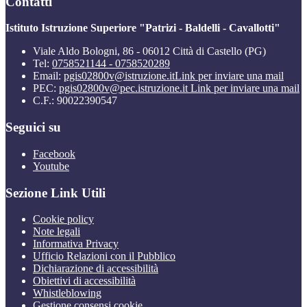
Contatti
Istituto Istruzione Superiore "Patrizi - Baldelli - Cavallotti"
Viale Aldo Bologni, 86 - 06012 Città di Castello (PG)
Tel:
0758521144 - 0758520289
Email:
pgis02800v@istruzione.it
Link per inviare una mail
PEC:
pgis02800v@pec.istruzione.it
Link per inviare una mail
C.F.: 90022390547
Seguici su
Facebook
Youtube
Sezione Link Utili
Cookie policy
Note legali
Informativa Privacy
Ufficio Relazioni con il Pubblico
Dichiarazione di accessibilità
Obiettivi di accessibilità
Whistleblowing
Gestione consensi cookie