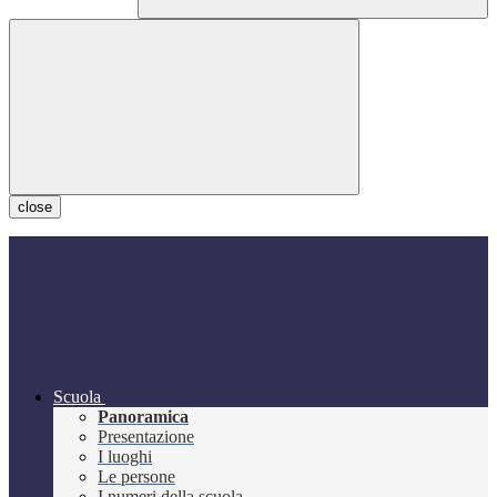
close
Scuola
Panoramica
Presentazione
I luoghi
Le persone
I numeri della scuola