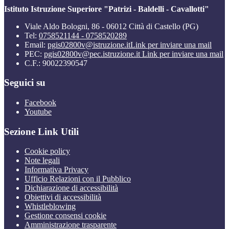
Istituto Istruzione Superiore "Patrizi - Baldelli - Cavallotti"
Viale Aldo Bologni, 86 - 06012 Città di Castello (PG)
Tel:
0758521144 - 0758520289
Email:
pgis02800v@istruzione.it
Link per inviare una mail
PEC:
pgis02800v@pec.istruzione.it
Link per inviare una mail
C.F.: 90022390547
Seguici su
Facebook
Youtube
Sezione Link Utili
Cookie policy
Note legali
Informativa Privacy
Ufficio Relazioni con il Pubblico
Dichiarazione di accessibilità
Obiettivi di accessibilità
Whistleblowing
Gestione consensi cookie
Amministrazione trasparente