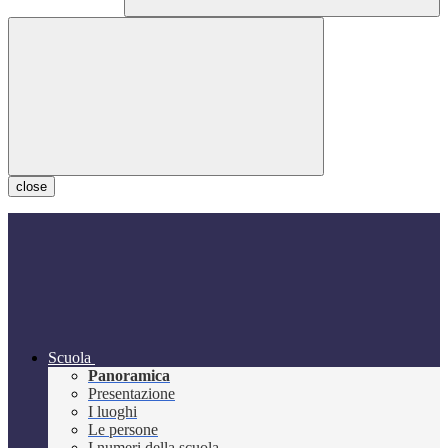
close
Scuola
Panoramica
Presentazione
I luoghi
Le persone
I numeri della scuola