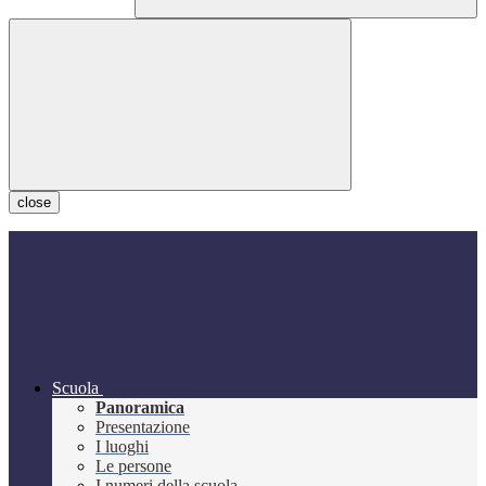
close
Scuola
Panoramica
Presentazione
I luoghi
Le persone
I numeri della scuola