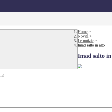
Home
>
Novità
>
Le notizie
>
Imad salto in alto
Imad salto in
cm!