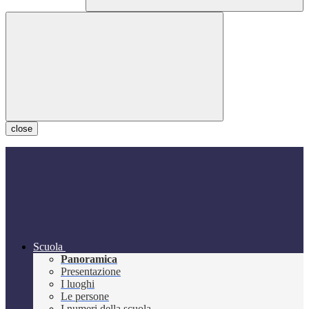
close
Scuola
Panoramica
Presentazione
I luoghi
Le persone
I numeri della scuola