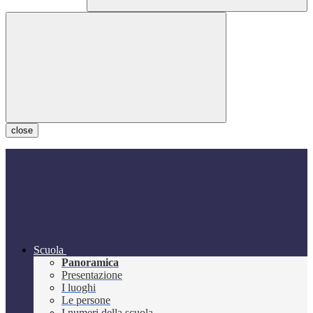
close
Scuola
Panoramica
Presentazione
I luoghi
Le persone
I numeri della scuola