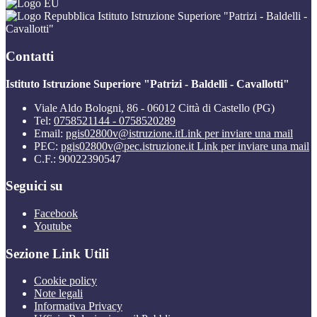
Istituto Istruzione Superiore "Patrizi - Baldelli -
Cavallotti"
Contatti
Istituto Istruzione Superiore "Patrizi - Baldelli - Cavallotti"
Viale Aldo Bologni, 86 - 06012 Città di Castello (PG)
Tel:
0758521144 - 0758520289
Email:
pgis02800v@istruzione.it
Link per inviare una mail
PEC:
pgis02800v@pec.istruzione.it
Link per inviare una mail
C.F.: 90022390547
Seguici su
Facebook
Youtube
Sezione Link Utili
Cookie policy
Note legali
Informativa Privacy