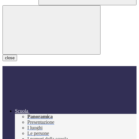
close
Scuola
Panoramica
Presentazione
I luoghi
Le persone
I numeri della scuola