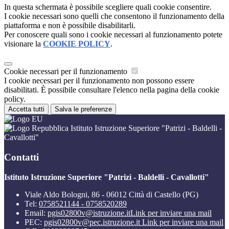
In questa schermata è possibile scegliere quali cookie consentire.
I cookie necessari sono quelli che consentono il funzionamento della
piattaforma e non è possibile disabilitarli.
Per conoscere quali sono i cookie necessari al funzionamento potete
visionare la
COOKIE POLICY
.
Cookie necessari per il funzionamento
I cookie necessari per il funzionamento non possono essere
disabilitati. È possibile consultare l'elenco nella pagina della cookie
policy.
Accetta tutti
Salva le preferenze
Istituto Istruzione Superiore "Patrizi - Baldelli -
Cavallotti"
Contatti
Istituto Istruzione Superiore "Patrizi - Baldelli - Cavallotti"
Viale Aldo Bologni, 86 - 06012 Città di Castello (PG)
Tel:
0758521144 - 0758520289
Email:
pgis02800v@istruzione.it
Link per inviare una mail
PEC:
pgis02800v@pec.istruzione.it
Link per inviare una mail