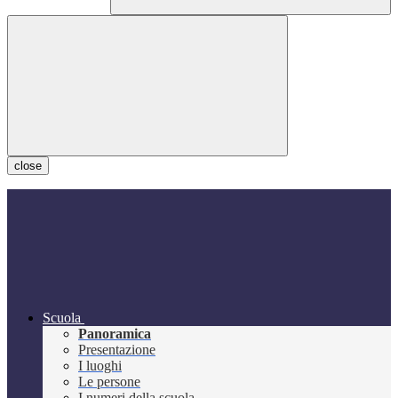
close
Scuola
Panoramica
Presentazione
I luoghi
Le persone
I numeri della scuola