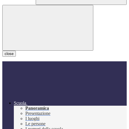
close
Scuola
Panoramica
Presentazione
I luoghi
Le persone
I numeri della scuola