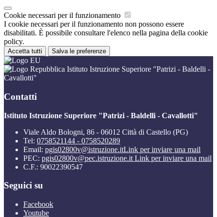
Cookie necessari per il funzionamento
I cookie necessari per il funzionamento non possono essere
disabilitati. È possibile consultare l'elenco nella pagina della cookie
policy.
Accetta tutti
Salva le preferenze
Istituto Istruzione Superiore "Patrizi - Baldelli -
Cavallotti"
Contatti
Istituto Istruzione Superiore "Patrizi - Baldelli - Cavallotti"
Viale Aldo Bologni, 86 - 06012 Città di Castello (PG)
Tel:
0758521144 - 0758520289
Email:
pgis02800v@istruzione.it
Link per inviare una mail
PEC:
pgis02800v@pec.istruzione.it
Link per inviare una mail
C.F.: 90022390547
Seguici su
Facebook
Youtube