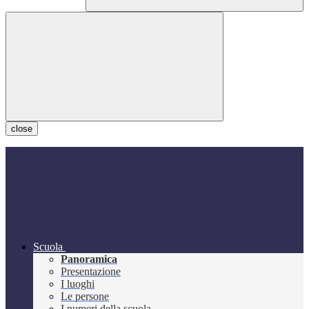
close
Scuola
Panoramica
Presentazione
I luoghi
Le persone
I numeri della scuola