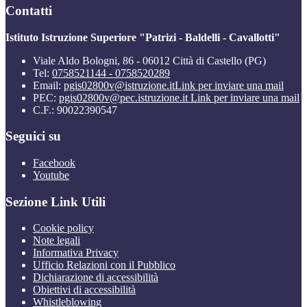
Contatti
Istituto Istruzione Superiore "Patrizi - Baldelli - Cavallotti"
Viale Aldo Bologni, 86 - 06012 Città di Castello (PG)
Tel:
0758521144 - 0758520289
Email:
pgis02800v@istruzione.it
Link per inviare una mail
PEC:
pgis02800v@pec.istruzione.it
Link per inviare una mail
C.F.: 90022390547
Seguici su
Facebook
Youtube
Sezione Link Utili
Cookie policy
Note legali
Informativa Privacy
Ufficio Relazioni con il Pubblico
Dichiarazione di accessibilità
Obiettivi di accessibilità
Whistleblowing