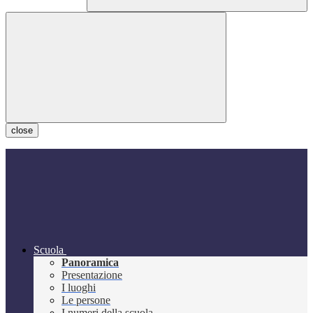
close
Scuola
Panoramica
Presentazione
I luoghi
Le persone
I numeri della scuola