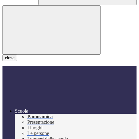
close
Scuola
Panoramica
Presentazione
I luoghi
Le persone
I numeri della scuola