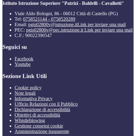
Istituto Istruzione Superiore "Patrizi - Baldelli - Cavallotti"
Viale Aldo Bologni, 86 - 06012 Città di Castello (PG)
Tel:
0758521144 - 0758520289
Email:
pgis02800v@istruzione.it
Link per inviare una mail
PEC:
pgis02800v@pec.istruzione.it
Link per inviare una mail
C.F.: 90022390547
Seguici su
Facebook
Youtube
Sezione Link Utili
Cookie policy
Note legali
Informativa Privacy
Ufficio Relazioni con il Pubblico
Dichiarazione di accessibilità
Obiettivi di accessibilità
Whistleblowing
Gestione consensi cookie
Amministrazione trasparente