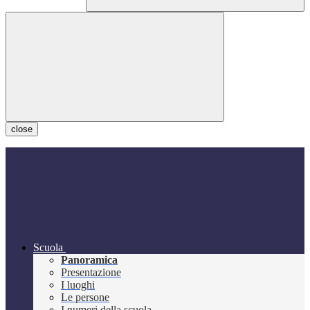
close
Scuola
Panoramica
Presentazione
I luoghi
Le persone
I numeri della scuola