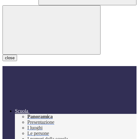
close
Scuola
Panoramica
Presentazione
I luoghi
Le persone
I numeri della scuola