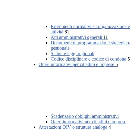
Riferimenti normativi su organizzazione e
attività
61
Atti amministrativi generali
11
Documenti di programmazione strategico-
gestionale
Statuti e leggi regionali
Codice disciplinare e codice di condotta
5
Oneri informativi per cittadini e imprese
5
Scadenzario obblighi amministrativi
Oneri informativi per cittadini e imprese
Attestazioni OIV o struttura analoga
4