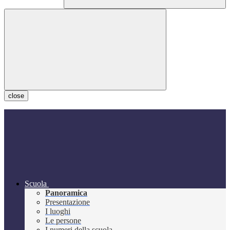
close
Scuola
Panoramica
Presentazione
I luoghi
Le persone
I numeri della scuola