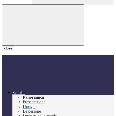
close
Scuola
Panoramica
Presentazione
I luoghi
Le persone
I numeri della scuola