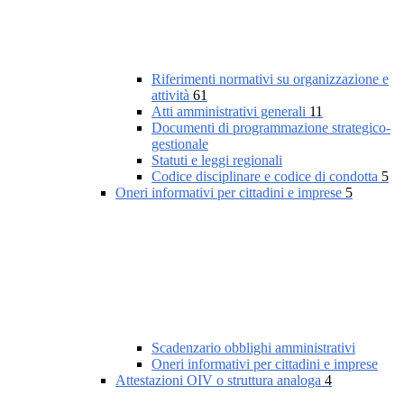
Riferimenti normativi su organizzazione e
attività
61
Atti amministrativi generali
11
Documenti di programmazione strategico-
gestionale
Statuti e leggi regionali
Codice disciplinare e codice di condotta
5
Oneri informativi per cittadini e imprese
5
Scadenzario obblighi amministrativi
Oneri informativi per cittadini e imprese
Attestazioni OIV o struttura analoga
4