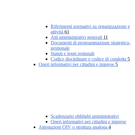
Riferimenti normativi su organizzazione e
attività
61
Atti amministrativi generali
11
Documenti di programmazione strategico-
gestionale
Statuti e leggi regionali
Codice disciplinare e codice di condotta
5
Oneri informativi per cittadini e imprese
5
Scadenzario obblighi amministrativi
Oneri informativi per cittadini e imprese
Attestazioni OIV o struttura analoga
4