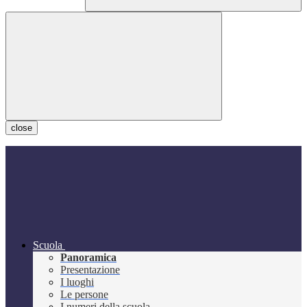
close
Scuola
Panoramica
Presentazione
I luoghi
Le persone
I numeri della scuola