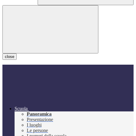
close
Scuola
Panoramica
Presentazione
I luoghi
Le persone
I numeri della scuola