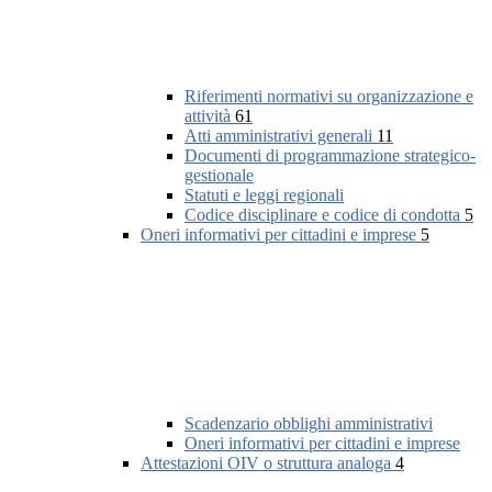
Riferimenti normativi su organizzazione e
attività
61
Atti amministrativi generali
11
Documenti di programmazione strategico-
gestionale
Statuti e leggi regionali
Codice disciplinare e codice di condotta
5
Oneri informativi per cittadini e imprese
5
Scadenzario obblighi amministrativi
Oneri informativi per cittadini e imprese
Attestazioni OIV o struttura analoga
4