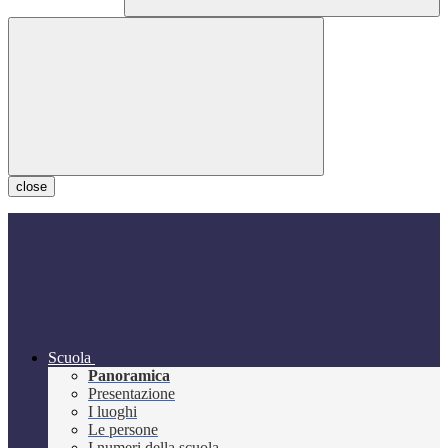
close
Scuola
Panoramica
Presentazione
I luoghi
Le persone
I numeri della scuola