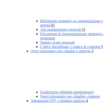
Riferimenti normativi su organizzazione e
attività
61
Atti amministrativi generali
11
Documenti di programmazione strategico-
gestionale
Statuti e leggi regionali
Codice disciplinare e codice di condotta
5
Oneri informativi per cittadini e imprese
5
Scadenzario obblighi amministrativi
Oneri informativi per cittadini e imprese
Attestazioni OIV o struttura analoga
4