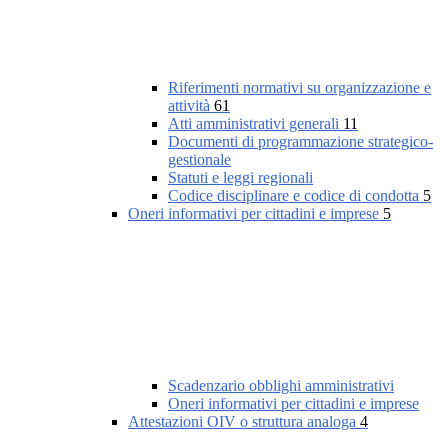
Riferimenti normativi su organizzazione e
attività
61
Atti amministrativi generali
11
Documenti di programmazione strategico-
gestionale
Statuti e leggi regionali
Codice disciplinare e codice di condotta
5
Oneri informativi per cittadini e imprese
5
Scadenzario obblighi amministrativi
Oneri informativi per cittadini e imprese
Attestazioni OIV o struttura analoga
4