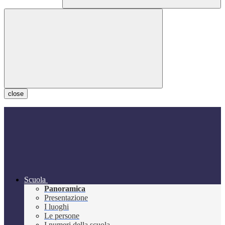
close
Scuola
Panoramica
Presentazione
I luoghi
Le persone
I numeri della scuola