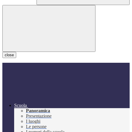
close
Scuola
Panoramica
Presentazione
I luoghi
Le persone
I numeri della scuola