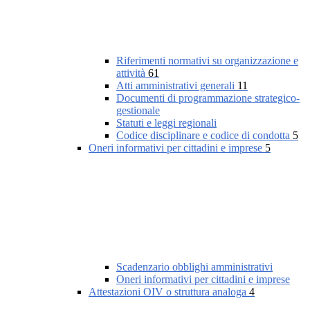
Riferimenti normativi su organizzazione e
attività
61
Atti amministrativi generali
11
Documenti di programmazione strategico-
gestionale
Statuti e leggi regionali
Codice disciplinare e codice di condotta
5
Oneri informativi per cittadini e imprese
5
Scadenzario obblighi amministrativi
Oneri informativi per cittadini e imprese
Attestazioni OIV o struttura analoga
4