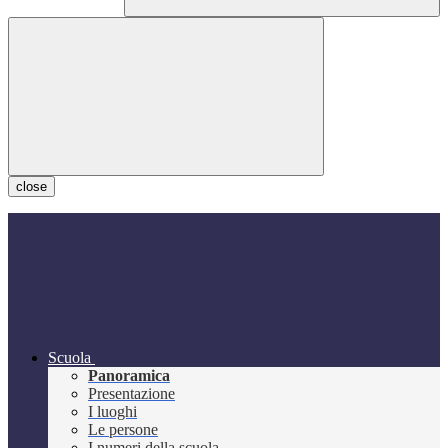
close
Scuola
Panoramica
Presentazione
I luoghi
Le persone
I numeri della scuola