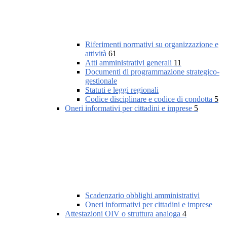
Riferimenti normativi su organizzazione e
attività
61
Atti amministrativi generali
11
Documenti di programmazione strategico-
gestionale
Statuti e leggi regionali
Codice disciplinare e codice di condotta
5
Oneri informativi per cittadini e imprese
5
Scadenzario obblighi amministrativi
Oneri informativi per cittadini e imprese
Attestazioni OIV o struttura analoga
4