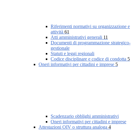
Riferimenti normativi su organizzazione e
attività
61
Atti amministrativi generali
11
Documenti di programmazione strategico-
gestionale
Statuti e leggi regionali
Codice disciplinare e codice di condotta
5
Oneri informativi per cittadini e imprese
5
Scadenzario obblighi amministrativi
Oneri informativi per cittadini e imprese
Attestazioni OIV o struttura analoga
4