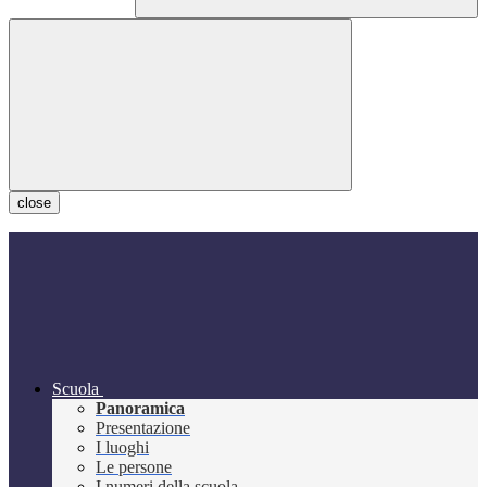
close
Scuola
Panoramica
Presentazione
I luoghi
Le persone
I numeri della scuola