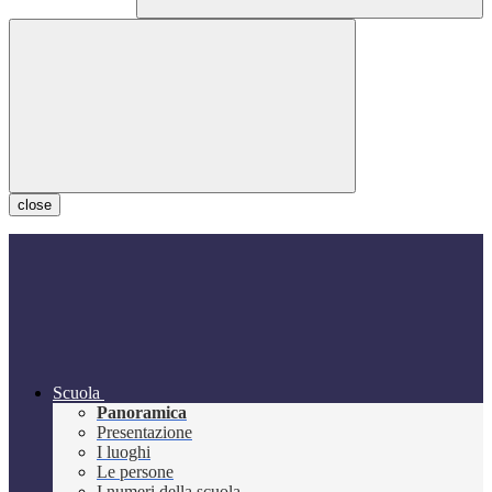
close
Scuola
Panoramica
Presentazione
I luoghi
Le persone
I numeri della scuola