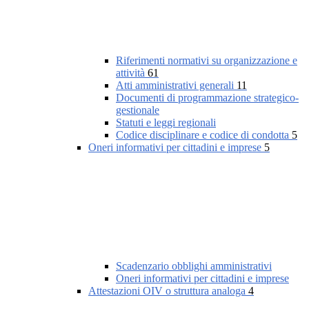
Riferimenti normativi su organizzazione e
attività
61
Atti amministrativi generali
11
Documenti di programmazione strategico-
gestionale
Statuti e leggi regionali
Codice disciplinare e codice di condotta
5
Oneri informativi per cittadini e imprese
5
Scadenzario obblighi amministrativi
Oneri informativi per cittadini e imprese
Attestazioni OIV o struttura analoga
4