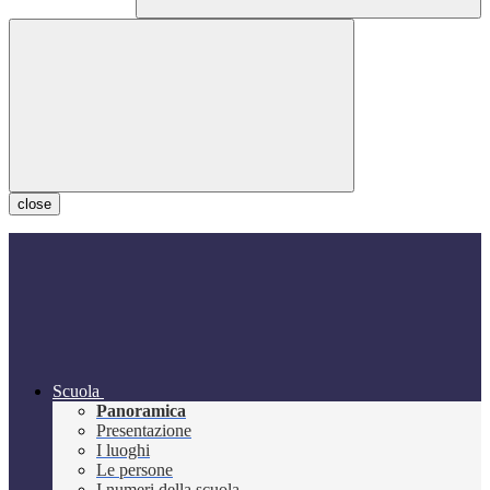
close
Scuola
Panoramica
Presentazione
I luoghi
Le persone
I numeri della scuola