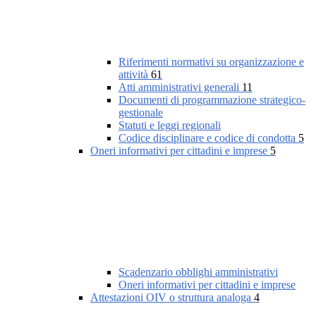
Riferimenti normativi su organizzazione e
attività
61
Atti amministrativi generali
11
Documenti di programmazione strategico-
gestionale
Statuti e leggi regionali
Codice disciplinare e codice di condotta
5
Oneri informativi per cittadini e imprese
5
Scadenzario obblighi amministrativi
Oneri informativi per cittadini e imprese
Attestazioni OIV o struttura analoga
4