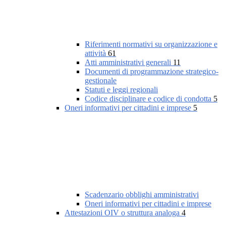
Riferimenti normativi su organizzazione e
attività
61
Atti amministrativi generali
11
Documenti di programmazione strategico-
gestionale
Statuti e leggi regionali
Codice disciplinare e codice di condotta
5
Oneri informativi per cittadini e imprese
5
Scadenzario obblighi amministrativi
Oneri informativi per cittadini e imprese
Attestazioni OIV o struttura analoga
4