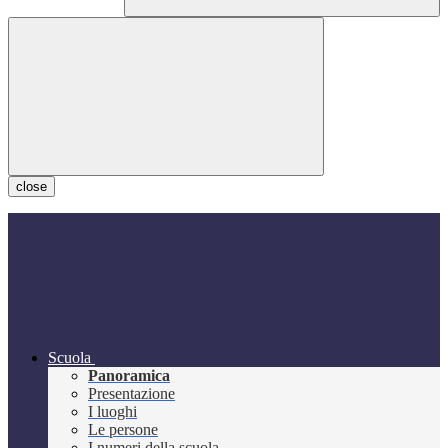
close
Scuola
Panoramica
Presentazione
I luoghi
Le persone
I numeri della scuola